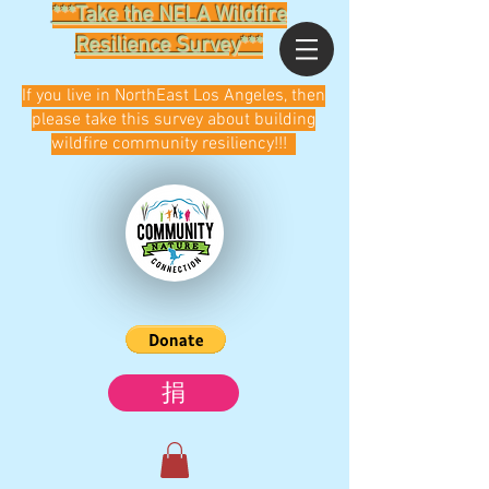
***Take the NELA Wildfire
Resilience Survey***
If you live in NorthEast Los Angeles, then
please take this survey about building
wildfire community resiliency!!!
捐