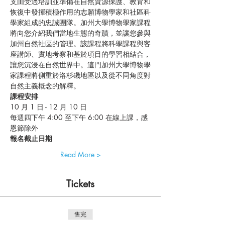
支由受過培訓並準備在自然資源保護、教育和
恢復中發揮積極作用的志願博物學家和社區科
學家組成的忠誠團隊。加州大學博物學家課程
將向您介紹我們當地生態的奇蹟，並讓您參與
加州自然社區的管理。該課程將科學課程與客
座講師、實地考察和基於項目的學習相結合，
讓您沉浸在自然世界中。這門加州大學博物學
家課程將側重於洛杉磯地區以及從不同角度對
自然主義概念的解釋。
課程安排
10 月 1 日 - 12 月 10 日
每週四下午 4:00 至下午 6:00 在線上課，感
恩節除外
報名截止日期
Read More >
Tickets
售完