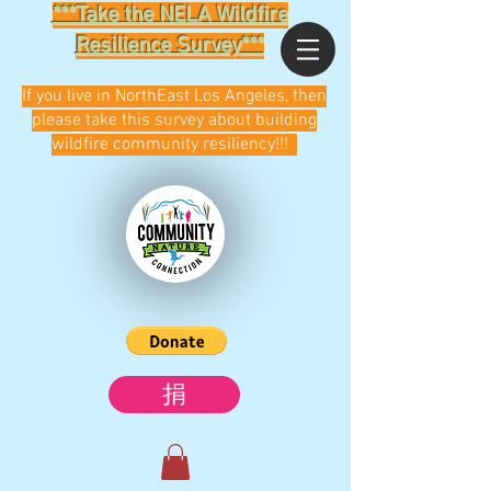
***Take the NELA Wildfire
Resilience Survey***
If you live in NorthEast Los Angeles, then
please take this survey about building
wildfire community resiliency!!!
捐