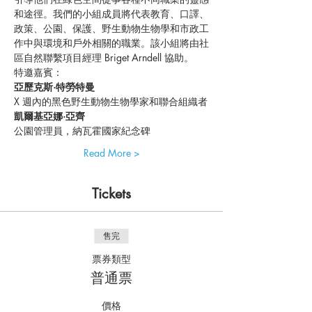
和途徑。我們的小組成員將代表教育、口譯、
政策、公園、保護、野生動物生物學和市政工
作中與環境和戶外相關的職業。該小組將由社
區自然聯繫項目經理 Briget Arndell 協助。
特邀嘉賓：
亞歷克斯·特勞特曼
X 週內的黑色野生動物生物學家和聯合組織者
凱爾基亞娜·亞齊
公園管理員，納瓦霍國家紀念碑
Read More >
Tickets
售完
票券類型
普通票
價格