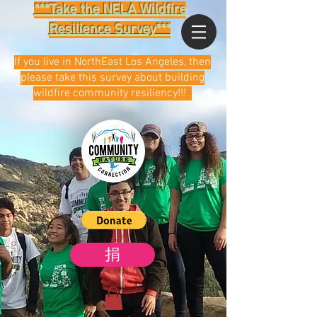
***Take the NELA Wildfire
Resilience Survey***
If you live in NorthEast Los Angeles, then
please take this survey about building
wildfire community resiliency!!!
捐