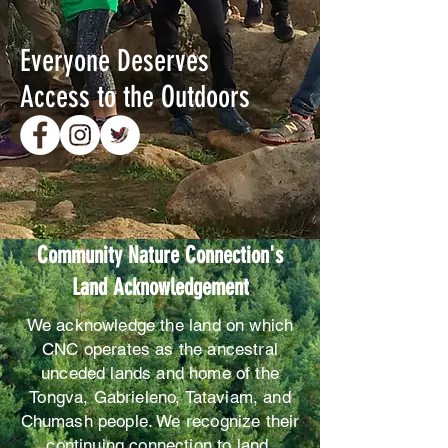
Everyone Deserves
Access to the Outdoors
Community Nature Connection's
Land Acknowledgement
We acknowledge the land on which
CNC operates as the ancestral
unceded lands and home of the
Tongva, Gabrieleno, Tataviam, and
Chumash people. We recognize their
continuing connection to land,