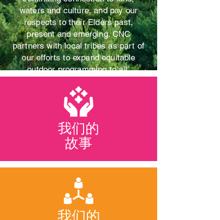
waters and culture, and pay our
respects to their Elders past,
present and emerging. CNC
partners with local tribes as part of
our efforts to expand equitable
outdoor programming to all.
我们的
故事
我们的